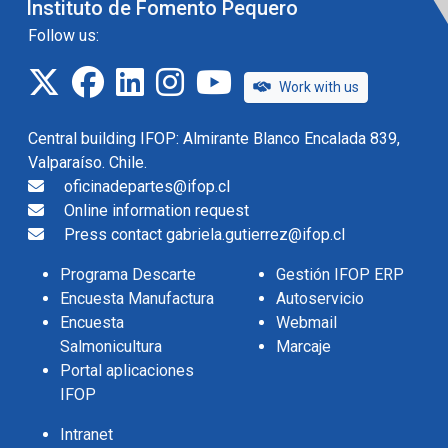
Instituto de Fomento Pequero
Follow us:
twitter
facebook
linkedin
instagram
IFOP TV
Work with us
Central building IFOP: Almirante Blanco Encalada 839,
Valparaíso. Chile.
oficinadepartes@ifop.cl
Online information request
Press contact gabriela.gutierrez@ifop.cl
Programa Descarte
Gestión IFOP ERP
Encuesta Manufactura
Autoservicio
Encuesta
Webmail
Salmonicultura
Marcaje
Portal aplicaciones
IFOP
Intranet