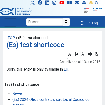
Skip to main content
UV
Es
Eng
IFOP
›
(Es) test shortcode
(Es) test shortcode
text_decrease
font_download
text_increase
volume_up
dark_mode
Actualizado al: 13.Jun.2016
Sorry, this entry is only available in
Es
.
(Es) test shortcode
News
(Es) 2024 Otros contratos sujetos al Código del