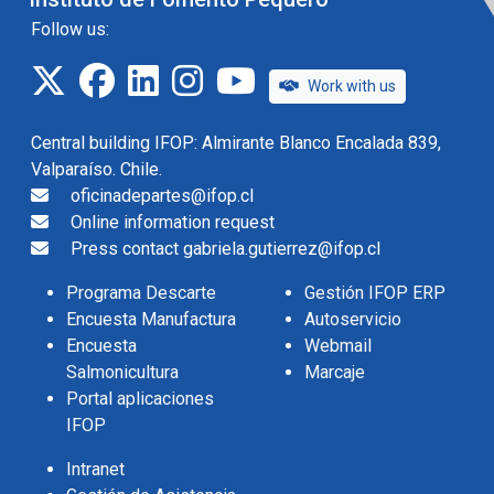
Follow us:
twitter
facebook
linkedin
instagram
IFOP TV
Work with us
Central building IFOP: Almirante Blanco Encalada 839,
Valparaíso. Chile.
oficinadepartes@ifop.cl
Online information request
Press contact gabriela.gutierrez@ifop.cl
Programa Descarte
Gestión IFOP ERP
Encuesta Manufactura
Autoservicio
Encuesta
Webmail
Salmonicultura
Marcaje
Portal aplicaciones
IFOP
Intranet