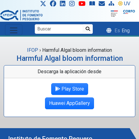
Skip to main content
UV
Es
Eng
IFOP
›
Harmful Algal bloom information
Harmful Algal bloom information
Descarga la aplicación desde
Play Store
Huawei AppGallery
Instituto de Fomento Pequero