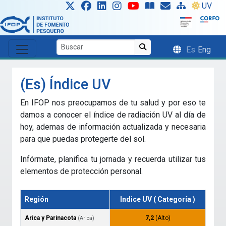
Skip to main content
UV
Es
Eng
(Es) Índice UV
En IFOP nos preocupamos de tu salud y por eso te
damos a conocer el índice de radiación UV al día de
hoy, ademas de información actualizada y necesaria
para que puedas protegerte del sol.
Infórmate, planifica tu jornada y recuerda utilizar tus
elementos de protección personal.
Región
Indice UV ( Categoría )
Arica y Parinacota
7,2
(Alto)
(Arica)