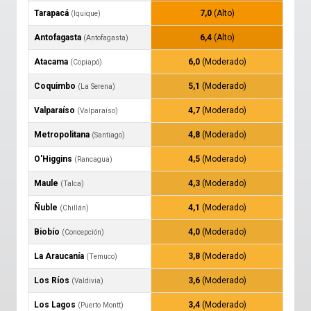
Tarapacá
7,0
(Alto)
(Iquique)
Antofagasta
6,4
(Alto)
(Antofagasta)
Atacama
6,0
(Moderado)
(Copiapó)
Coquimbo
5,1
(Moderado)
(La Serena)
Valparaíso
4,7
(Moderado)
(Valparaíso)
Metropolitana
4,8
(Moderado)
(Santiago)
O'Higgins
4,5
(Moderado)
(Rancagua)
Maule
4,3
(Moderado)
(Talca)
Ñuble
4,1
(Moderado)
(Chillán)
Biobío
4,0
(Moderado)
(Concepción)
La Araucanía
3,8
(Moderado)
(Temuco)
Los Ríos
3,6
(Moderado)
(Valdivia)
Los Lagos
3,4
(Moderado)
(Puerto Montt)