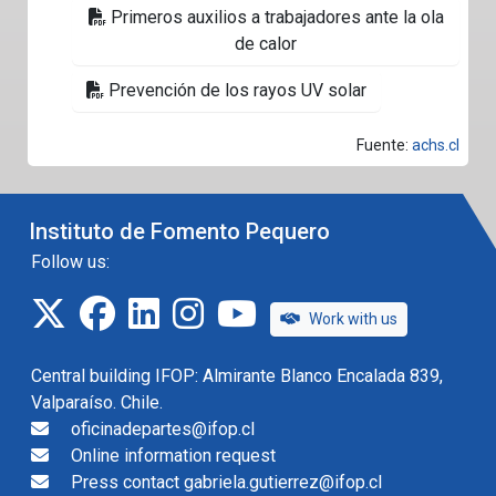
Primeros auxilios a trabajadores ante la ola
de calor
Prevención de los rayos UV solar
Fuente:
achs.cl
Instituto de Fomento Pequero
Follow us:
twitter
facebook
linkedin
instagram
IFOP TV
Work with us
Central building IFOP: Almirante Blanco Encalada 839,
Valparaíso. Chile.
oficinadepartes@ifop.cl
Online information request
Press contact gabriela.gutierrez@ifop.cl