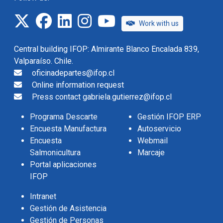
twitter
facebook
linkedin
instagram
IFOP TV
Work with us
Central building IFOP: Almirante Blanco Encalada 839,
Valparaíso. Chile.
oficinadepartes@ifop.cl
Online information request
Press contact gabriela.gutierrez@ifop.cl
Programa Descarte
Gestión IFOP ERP
Encuesta Manufactura
Autoservicio
Encuesta
Webmail
Salmonicultura
Marcaje
Portal aplicaciones
IFOP
Intranet
Gestión de Asistencia
Gestión de Personas