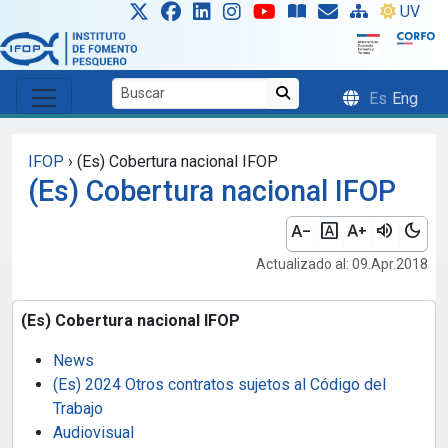
Skip to main content
UV
Es
Eng
IFOP
›
(Es) Cobertura nacional IFOP
(Es) Cobertura nacional IFOP
text_decrease
font_download
text_increase
volume_up
dark_mode
Actualizado al: 09.Apr.2018
(Es) Cobertura nacional IFOP
News
(Es) 2024 Otros contratos sujetos al Código del
Trabajo
Audiovisual