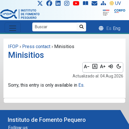
Skip to main content
UV
Es
Eng
IFOP
›
Press contact
›
Minisitios
Minisitios
text_decrease
font_download
text_increase
volume_up
dark_mode
Actualizado al: 04.Aug.2026
Sorry, this entry is only available in
Es
.
Instituto de Fomento Pequero
Follow us: