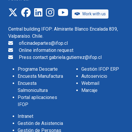
twitter
facebook
linkedin
instagram
IFOP TV
Work with us
Central building IFOP: Almirante Blanco Encalada 839,
Valparaíso. Chile.
oficinadepartes@ifop.cl
Online information request
Press contact gabriela.gutierrez@ifop.cl
Programa Descarte
Gestión IFOP ERP
Encuesta Manufactura
Autoservicio
Encuesta
Webmail
Salmonicultura
Marcaje
Portal aplicaciones
IFOP
Intranet
Gestión de Asistencia
Gestión de Personas