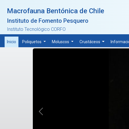
Skip to main content
Macrofauna Bentónica de Chile
Instituto de Fomento Pesquero
Instituto Tecnológico CORFO
Inicio
Poliquetos
Moluscos
Crustáceos
Informaci
Anterior