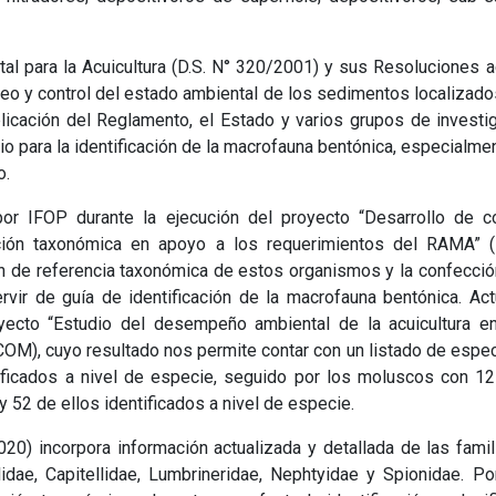
al para la Acuicultura (D.S. N° 320/2001) y sus Resoluciones
reo y control del estado ambiental de los sedimentos localizad
blicación del Reglamento, el Estado y varios grupos de investiga
io para la identificación de la macrofauna bentónica, especialme
o.
 por IFOP durante la ejecución del proyecto “Desarrollo de 
icación taxonómica en apoyo a los requerimientos del RAMA”
ón de referencia taxonómica de estos organismos y la confecc
rvir de guía de identificación de la macrofauna bentónica. A
yecto “Estudio del desempeño ambiental de la acuicultura e
), cuyo resultado nos permite contar con un listado de especi
ificados a nivel de especie, seguido por los moluscos con 12
 52 de ellos identificados a nivel de especie.
20) incorpora información actualizada y detallada de las famil
lidae, Capitellidae, Lumbrineridae, Nephtyidae y Spionidae. Po