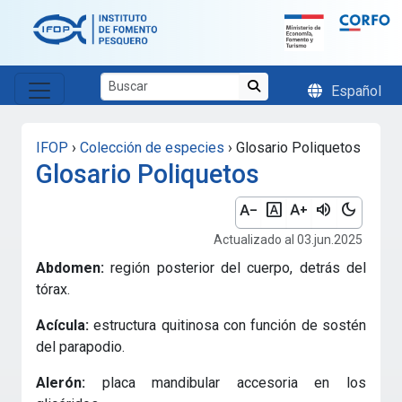
Skip to main content
Español
IFOP
›
Colección de especies
›
Glosario Poliquetos
Glosario Poliquetos
text_decrease
font_download
text_increase
volume_up
dark_mode
Actualizado al 03.jun.2025
Abdomen:
región posterior del cuerpo, detrás del
tórax.
Acícula:
estructura quitinosa con función de sostén
del parapodio.
Alerón:
placa mandibular accesoria en los