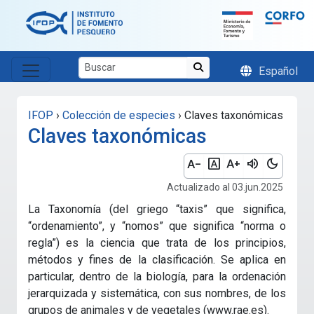
Skip to main content
Español
IFOP
›
Colección de especies
›
Claves taxonómicas
Claves taxonómicas
text_decrease
font_download
text_increase
volume_up
dark_mode
Actualizado al 03.jun.2025
La Taxonomía (del griego “taxis” que significa,
“ordenamiento”, y “nomos” que significa “norma o
regla”) es la ciencia que trata de los principios,
métodos y fines de la clasificación. Se aplica en
particular, dentro de la biología, para la ordenación
jerarquizada y sistemática, con sus nombres, de los
grupos de animales y de vegetales (www.rae.es).