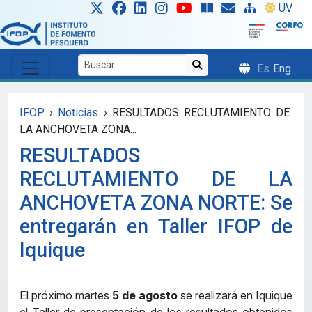
Skip to main content
UV
Es
Eng
IFOP
›
Noticias
›
RESULTADOS RECLUTAMIENTO DE
LA ANCHOVETA ZONA...
RESULTADOS
RECLUTAMIENTO DE LA
ANCHOVETA ZONA NORTE: Se
entregarán en Taller IFOP de
Iquique
El próximo martes
5 de agosto
se realizará en Iquique
el Taller de presentación de los resultados obtenidos