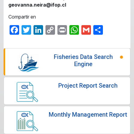
geovanna.neira@ifop.cl
Compartir en
Facebook
Twitter
LinkedIn
Copy
Print
WhatsApp
Gmail
Share
Link
Fisheries Data Search
Engine
Project Report Search
Monthly Management Report