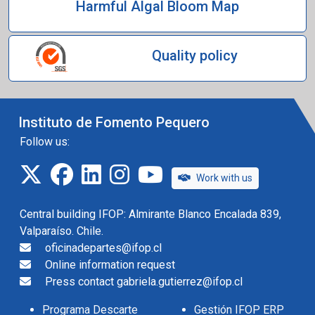
Harmful Algal Bloom Map
Quality policy
Instituto de Fomento Pequero
Follow us:
twitter
facebook
linkedin
instagram
IFOP TV
Work with us
Central building IFOP: Almirante Blanco Encalada 839,
Valparaíso. Chile.
oficinadepartes@ifop.cl
Online information request
Press contact gabriela.gutierrez@ifop.cl
Programa Descarte
Gestión IFOP ERP