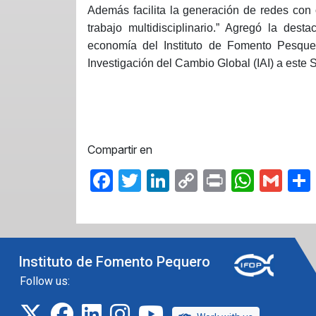
Además facilita la generación de redes con o
trabajo multidisciplinario.” Agregó la d
economía del Instituto de Fomento Pesqu
Investigación del Cambio Global (IAI) a este 
Compartir en
Facebook
Twitter
LinkedIn
Copy
Print
What
Gma
Link
Instituto de Fomento Pequero
Follow us:
twitter
facebook
linkedin
instagram
IFOP TV