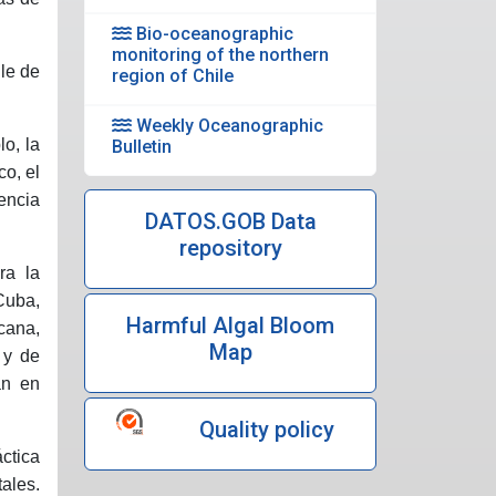
Bio-oceanographic
monitoring of the northern
lle de
region of Chile
Weekly Oceanographic
lo, la
Bulletin
co, el
encia
DATOS.GOB Data
repository
ra la
Cuba,
Harmful Algal Bloom
cana,
Map
 y de
an en
Quality policy
ctica
ales.