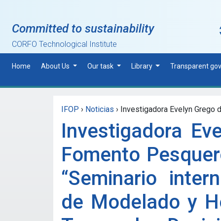
Skip to main content
Committed to sustainability
CORFO Technological Institute
Home
About Us
Our task
Library
Transparent go
IFOP
›
Noticias
›
Investigadora Evelyn Grego del
Investigadora Eve
Fomento Pesquero
“Seminario inter
de Modelado y He