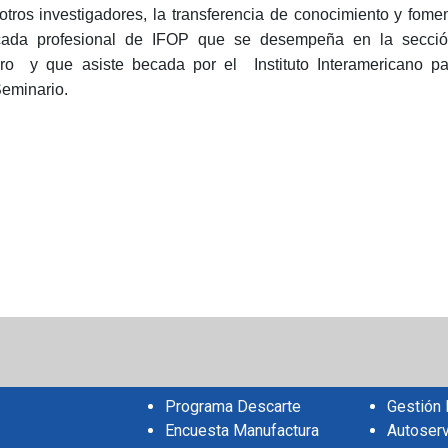
tros investigadores, la transferencia de conocimiento y fomen
estacada profesional de IFOP que se desempeña en la secci
ero
y que asiste becada por el
Instituto Interamericano p
Seminario.
sApp
il
Share
Programa Descarte
Gestión
Encuesta Manufactura
Autoserv