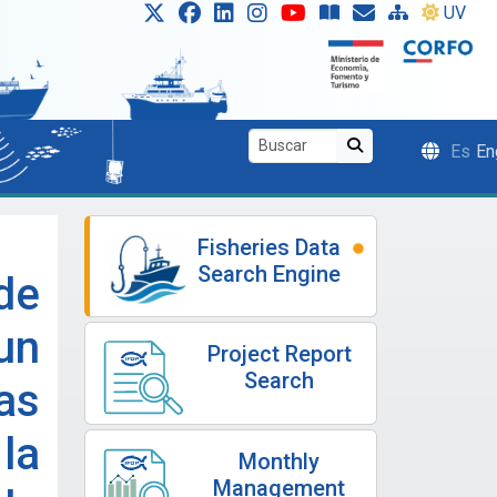
UV
Es
En
Fisheries Data
Search Engine
de
un
Project Report
Search
as
la
Monthly
Management