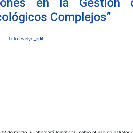
ones en la Gestión 
cológicos Complejos”
y 28 de marzo
y
abordará temáticas
sobre el uso de estrategi