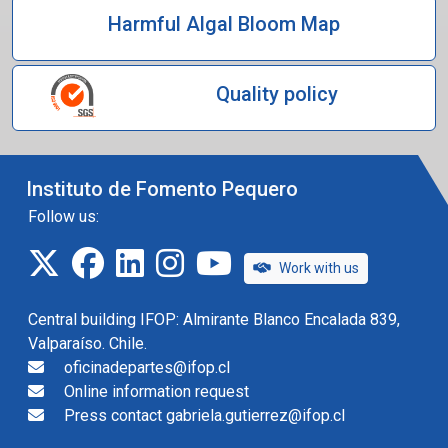
Harmful Algal Bloom Map
Quality policy
Instituto de Fomento Pequero
Follow us:
twitter
facebook
linkedin
instagram
IFOP TV
Work with us
Central building IFOP: Almirante Blanco Encalada 839,
Valparaíso. Chile.
oficinadepartes@ifop.cl
Online information request
Press contact gabriela.gutierrez@ifop.cl