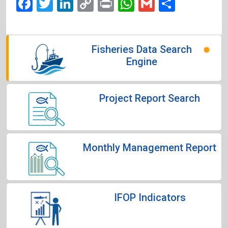
Facebook
Twitter
LinkedIn
Copy
Print
WhatsApp
Gmail
Share
Link
Fisheries Data Search
Engine
Project Report Search
Monthly Management Report
IFOP Indicators