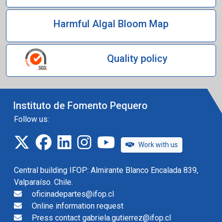
Harmful Algal Bloom Map
Quality policy
Instituto de Fomento Pequero
Follow us:
twitter
facebook
linkedin
instagram
IFOP TV
Work with us
Central building IFOP: Almirante Blanco Encalada 839,
Valparaíso. Chile.
oficinadepartes@ifop.cl
Online information request
Press contact gabriela.gutierrez@ifop.cl