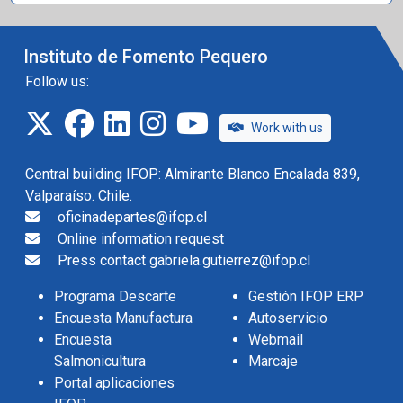
Instituto de Fomento Pequero
Follow us:
twitter
facebook
linkedin
instagram
IFOP TV
Work with us
Central building IFOP: Almirante Blanco Encalada 839,
Valparaíso. Chile.
oficinadepartes@ifop.cl
Online information request
Press contact gabriela.gutierrez@ifop.cl
Programa Descarte
Gestión IFOP ERP
Encuesta Manufactura
Autoservicio
Encuesta
Webmail
Salmonicultura
Marcaje
Portal aplicaciones