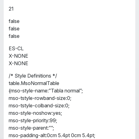
21
false
false
false
ES-CL
X-NONE
X-NONE
/* Style Definitions */
table.MsoNormalTable
{mso-style-name:”Tabla normal”;
mso-tstyle-rowband-size:0;
mso-tstyle-colband-size:0;
mso-style-noshow:yes;
mso-style-priority:99;
mso-style-parent:””;
mso-padding-alt:0cm 5.4pt 0cm 5.4pt;