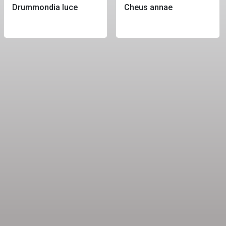
Drummondia luce
Cheus annae