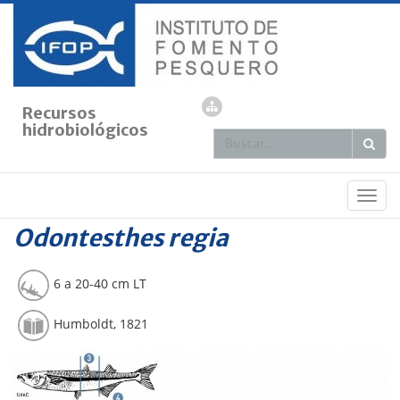
Recursos
hidrobiológicos
IFOP
» OSTEÍCTIOS »
Odontesthes regia
Pejerrey de mar
Togg
navig
Odontesthes regia
6 a 20-40 cm LT
Humboldt, 1821