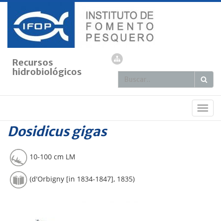
Recursos
hidrobiológicos
IFOP
» INVERTEBRADOS »
Dosidicus gigas
Jibia
Togg
navig
Dosidicus gigas
10-100 cm LM
(d'Orbigny [in 1834-1847], 1835)